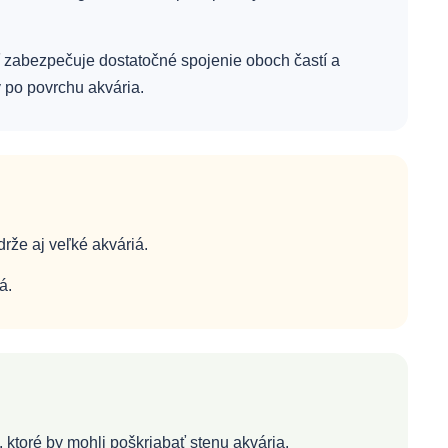
 zabezpečuje dostatočné spojenie oboch častí a
 po povrchu akvária.
rže aj veľké akváriá.
á.
, ktoré by mohli poškriabať stenu akvária.