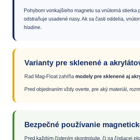
Pohybom vonkajšieho magnetu sa vnútorná stierka 
odstraňuje usadené riasy. Ak sa časti oddelia, vnút
hladine.
Varianty pre sklenené a akryláto
Rad Mag-Float zahŕňa
modely pre sklenené aj akr
Pred objednaním vždy overte, pre aký materiál, rozm
Bezpečné používanie magneticke
Pred každým čistením skontrolujte, či na čistiacej p