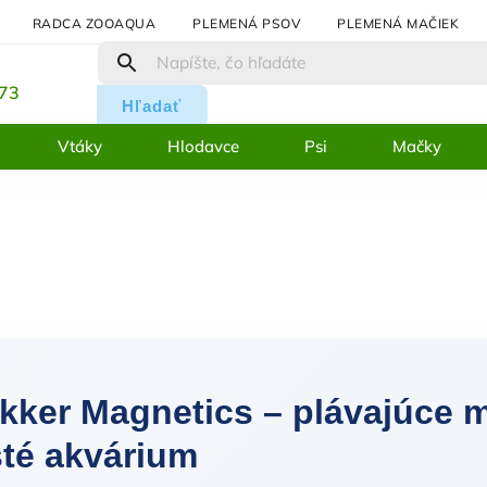
RADCA ZOOAQUA
PLEMENÁ PSOV
PLEMENÁ MAČIEK
:
273
Hľadať
Vtáky
Hlodavce
Psi
Mačky
kker Magnetics – plávajúce m
sté akvárium