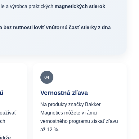
ie a výrobca praktických
magnetických stierok
 bez nutnosti loviť vnútornú časť stierky z dna
04
kú
Vernostná zľava
Na produkty značky Bakker
oužívať
Magnetics môžete v rámci
ých
vernostného programu získať zľavu
až 12 %.
ádrže.