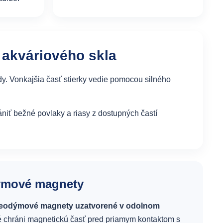
 akváriového skla
dy. Vonkajšia časť stierky vedie pomocou silného
niť bežné povlaky a riasy z dostupných častí
ýmové magnety
neodýmové magnety uzatvorené v odolnom
ré chráni magnetickú časť pred priamym kontaktom s