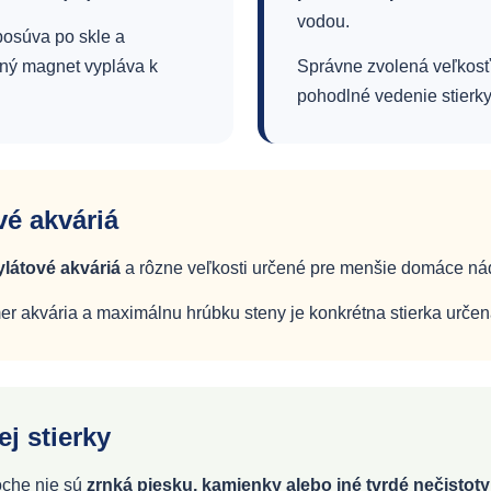
vodou.
posúva po skle a
orný magnet vypláva k
Správne zvolená veľkosť
pohodlné vedenie stierky
vé akváriá
ylátové akváriá
a rôzne veľkosti určené pre menšie domáce nád
er akvária a maximálnu hrúbku steny je konkrétna stierka určen
j stierky
loche nie sú
zrnká piesku, kamienky alebo iné tvrdé nečistoty