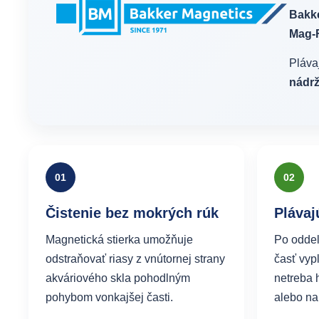
Bakk
Mag-F
Pláva
nádr
01
02
Čistenie bez mokrých rúk
Plávaj
Magnetická stierka umožňuje
Po oddel
odstraňovať riasy z vnútornej strany
časť vypl
akváriového skla pohodlným
netreba 
pohybom vonkajšej časti.
alebo na