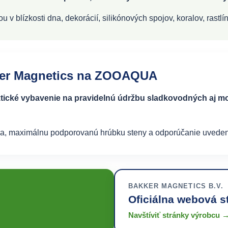
v blízkosti dna, dekorácií, silikónových spojov, koralov, rastlín 
kker Magnetics na ZOOAQUA
tické vybavenie na pravidelnú údržbu sladkovodných aj mo
kvária, maximálnu podporovanú hrúbku steny a odporúčanie uvede
BAKKER MAGNETICS B.V.
Oficiálna webová s
Navštíviť stránky výrobcu 