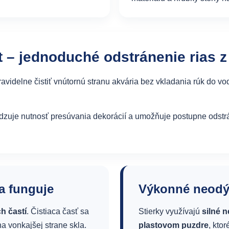
 – jednoduché odstránenie rias z
videlne čistiť vnútornú stranu akvária bez vkladania rúk do vo
dzuje nutnosť presúvania dekorácií a umožňuje postupne odstrá
a funguje
Výkonné neod
h častí
. Čistiaca časť sa
Stierky využívajú
silné 
a vonkajšej strane skla.
plastovom puzdre
, kto