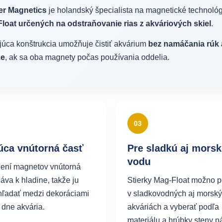
er Magnetics
je holandský špecialista na magnetické technológ
loat určených na odstraňovanie rias z akváriových skiel
.
júca konštrukcia umožňuje čistiť akvárium
bez namáčania rúk a
že
, ak sa oba magnety počas používania oddelia.
03
úca vnútorná časť
Pre sladkú aj mors
vodu
ení magnetov vnútorná
áva k hladine, takže ju
Stierky Mag-Float možno p
hľadať medzi dekoráciami
v sladkovodných aj morsk
 dne akvária.
akváriách a vyberať podľa
materiálu a hrúbky steny n