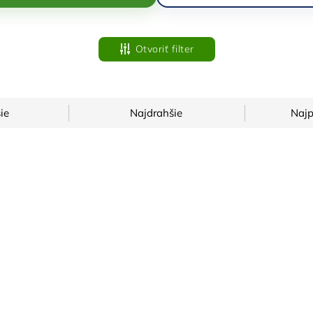
Otvoriť filter
ie
Najdrahšie
Najp