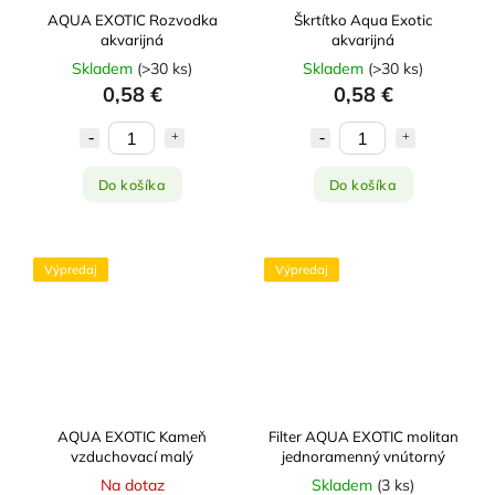
AQUA EXOTIC Rozvodka
Škrtítko Aqua Exotic
akvarijná
akvarijná
Skladem
(
>30 ks
)
Skladem
(
>30 ks
)
0,58 €
0,58 €
Do košíka
Do košíka
Výpredaj
Výpredaj
AQUA EXOTIC Kameň
Filter AQUA EXOTIC molitan
vzduchovací malý
jednoramenný vnútorný
Na dotaz
Skladem
(
3 ks
)