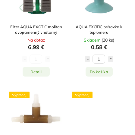
Abecedne
Filter AQUA EXOTIC molitan
AQUA EXOTIC prísavka k
dvojramenný vnútorný
teplomeru
Na dotaz
Skladem
(
20 ks
)
6,99 €
0,58 €
Detail
Do košíka
Výpredaj
Výpredaj