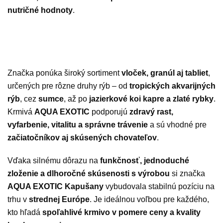
nutričné hodnoty
.
Značka ponúka široký sortiment
vloček, granúl aj tabliet
,
určených pre rôzne druhy rýb – od
tropických akvarijných
rýb
, cez
sumce
, až po
jazierkové koi kapre a zlaté rybky
.
Krmivá
AQUA EXOTIC
podporujú
zdravý rast,
vyfarbenie, vitalitu a správne trávenie
a sú vhodné pre
začiatočníkov aj skúsených chovateľov
.
Vďaka silnému dôrazu na
funkčnosť, jednoduché
zloženie a dlhoročné skúsenosti s výrobou
si značka
AQUA EXOTIC Kapušany
vybudovala stabilnú pozíciu na
trhu v
strednej Európe
. Je ideálnou voľbou pre každého,
kto hľadá
spoľahlivé krmivo v pomere ceny a kvality