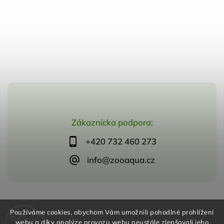
Zákaznícka podpora:
+420 732 460 273
info@zooaqua.cz
Copyright 2026
ZooAqua, s.r.o
. Všetky práva vyhradené.
Používáme cookies, abychom Vám umožnili pohodlné prohlížení
Vytvořil
Shoptet
| Design
Shoptak.cz
webu a díky analýze provozu webu neustále zlepšovali jeho