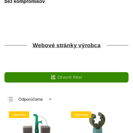
bez kompromisov
.
Webové stránky výrobca
Otvoriť filter
Odporúčame
Najlacnejšie
Výpredaj
Výpredaj
Najdrahšie
Najpredávanejšie