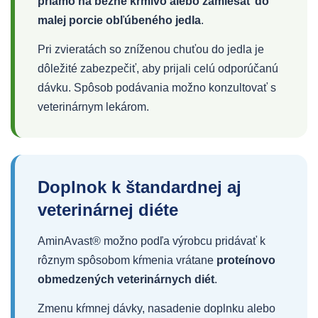
priamo na bežné krmivo alebo zamiešať do
malej porcie obľúbeného jedla
.
Pri zvieratách so zníženou chuťou do jedla je
dôležité zabezpečiť, aby prijali celú odporúčanú
dávku. Spôsob podávania možno konzultovať s
veterinárnym lekárom.
Doplnok k štandardnej aj
veterinárnej diéte
AminAvast® možno podľa výrobcu pridávať k
rôznym spôsobom kŕmenia vrátane
proteínovo
obmedzených veterinárnych diét
.
Zmenu kŕmnej dávky, nasadenie doplnku alebo