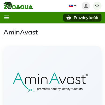
Prázdny košík
Hľadať
AminAvast