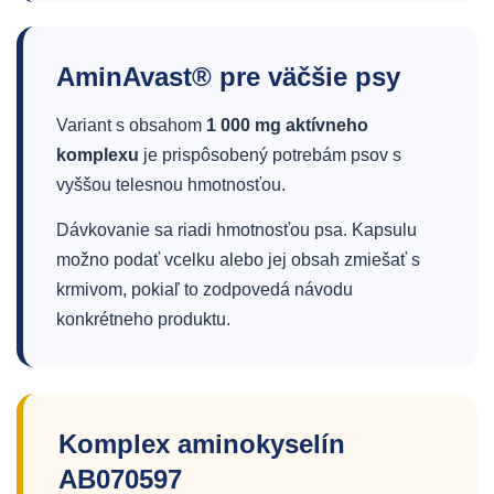
AminAvast® pre väčšie psy
Variant s obsahom
1 000 mg aktívneho
komplexu
je prispôsobený potrebám psov s
vyššou telesnou hmotnosťou.
Dávkovanie sa riadi hmotnosťou psa. Kapsulu
možno podať vcelku alebo jej obsah zmiešať s
krmivom, pokiaľ to zodpovedá návodu
konkrétneho produktu.
Komplex aminokyselín
AB070597