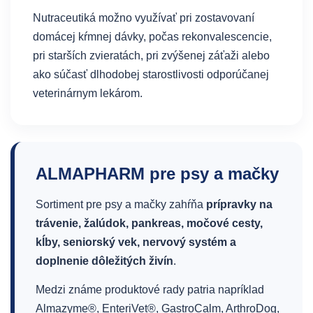
Nutraceutiká možno využívať pri zostavovaní
domácej kŕmnej dávky, počas rekonvalescencie,
pri starších zvieratách, pri zvýšenej záťaži alebo
ako súčasť dlhodobej starostlivosti odporúčanej
veterinárnym lekárom.
ALMAPHARM pre psy a mačky
Sortiment pre psy a mačky zahŕňa
prípravky na
trávenie, žalúdok, pankreas, močové cesty,
kĺby, seniorský vek, nervový systém a
doplnenie dôležitých živín
.
Medzi známe produktové rady patria napríklad
Almazyme®, EnteriVet®, GastroCalm, ArthroDog,