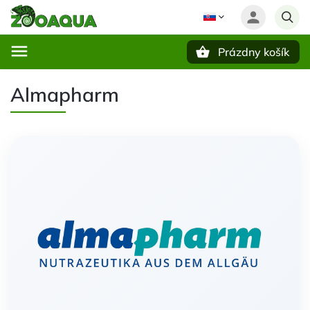
Prázdny košík
Hľadať
Almapharm