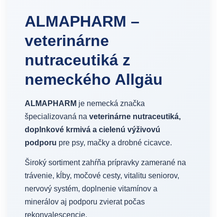
ALMAPHARM –
veterinárne
nutraceutiká z
nemeckého Allgäu
ALMAPHARM
je nemecká značka
špecializovaná na
veterinárne nutraceutiká,
doplnkové krmivá a cielenú výživovú
podporu
pre psy, mačky a drobné cicavce.
Široký sortiment zahŕňa prípravky zamerané na
trávenie, kĺby, močové cesty, vitalitu seniorov,
nervový systém, doplnenie vitamínov a
minerálov aj podporu zvierat počas
rekonvalescencie.