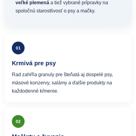
veľké plemená
a tiež vybrané prípravky na
spoločnú starostlivosť o psy a mačky.
01
Krmivá pre psy
Rad zahŕňa granuly pre šteňatá aj dospelé psy,
mäsové konzervy, salámy a ďalšie produkty na
každodenné kŕmenie.
02