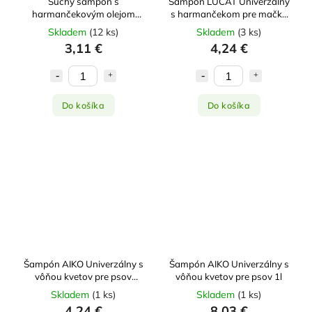
Suchý šampón s
Šampón LUCAT Univerzálny
harmančekovým olejom
s harmančekom pre mačky
100g
250ml
Skladem
(
12 ks
)
Skladem
(
3 ks
)
3,11 €
4,24 €
Do košíka
Do košíka
Šampón AIKO Univerzálny s
Šampón AIKO Univerzálny s
vôňou kvetov pre psov
vôňou kvetov pre psov 1l
250ml
Skladem
(
1 ks
)
Skladem
(
1 ks
)
4,24 €
8,03 €