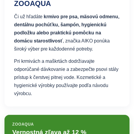
ZOOAQUA
Či už hľadáte
krmivo pre psa, mäsovú odmenu,
dentálnu pochúťku, šampón, hygienickú
podložku alebo praktickú pomôcku na
domácu starostlivosť
, značka AIKO ponúka
široký výber pre každodenné potreby.
Pri krmivách a maškrtách dodržiavajte
odporúčané dávkovanie a zabezpečte psovi stály
prístup k čerstvej pitnej vode. Kozmetické a
hygienické výrobky používajte podľa návodu
výrobcu.
ZOOAQUA
Vernostná zľava až 12 %