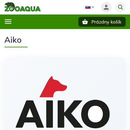
Prázdny košík
Hľadať
Aiko