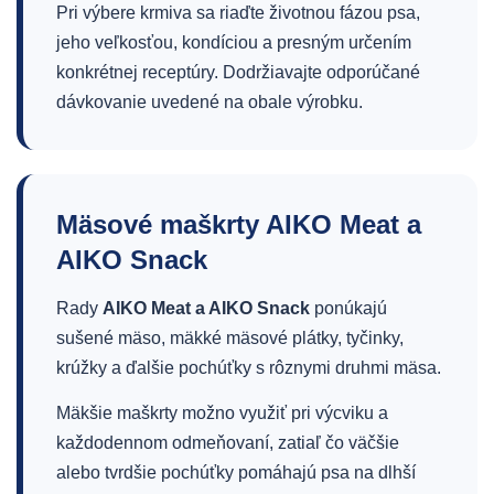
Pri výbere krmiva sa riaďte životnou fázou psa,
jeho veľkosťou, kondíciou a presným určením
konkrétnej receptúry. Dodržiavajte odporúčané
dávkovanie uvedené na obale výrobku.
Mäsové maškrty AIKO Meat a
AIKO Snack
Rady
AIKO Meat a AIKO Snack
ponúkajú
sušené mäso, mäkké mäsové plátky, tyčinky,
krúžky a ďalšie pochúťky s rôznymi druhmi mäsa.
Mäkšie maškrty možno využiť pri výcviku a
každodennom odmeňovaní, zatiaľ čo väčšie
alebo tvrdšie pochúťky pomáhajú psa na dlhší