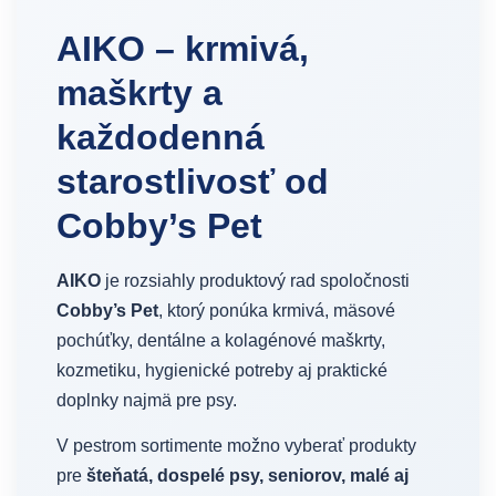
AIKO – krmivá,
maškrty a
každodenná
starostlivosť od
Cobby’s Pet
AIKO
je rozsiahly produktový rad spoločnosti
Cobby’s Pet
, ktorý ponúka krmivá, mäsové
pochúťky, dentálne a kolagénové maškrty,
kozmetiku, hygienické potreby aj praktické
doplnky najmä pre psy.
V pestrom sortimente možno vyberať produkty
pre
šteňatá, dospelé psy, seniorov, malé aj