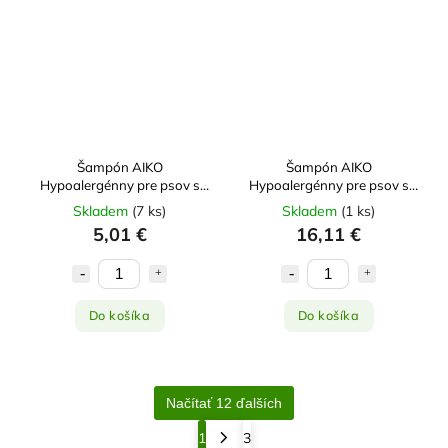
Šampón AIKO
Šampón AIKO
Hypoalergénny pre psov s
Hypoalergénny pre psov s
aloe vera 250ml
aloe vera 1l
Skladem
(
7 ks
)
Skladem
(
1 ks
)
5,01 €
16,11 €
Do košíka
Do košíka
Načítať 12 ďalších
1
3