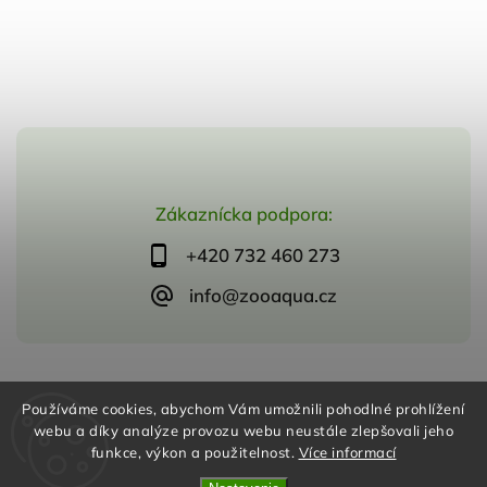
Zákaznícka podpora:
+420 732 460 273
info@zooaqua.cz
Copyright 2026
ZooAqua, s.r.o
. Všetky práva vyhradené.
Používáme cookies, abychom Vám umožnili pohodlné prohlížení
Vytvořil
Shoptet
| Design
Shoptak.cz
webu a díky analýze provozu webu neustále zlepšovali jeho
funkce, výkon a použitelnost.
Více informací