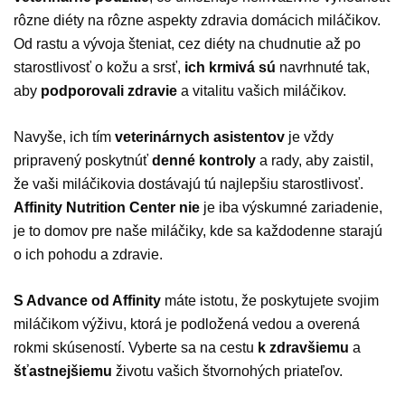
rôzne diéty na rôzne aspekty zdravia domácich miláčikov.
Od rastu a vývoja šteniat, cez diéty na chudnutie až po
starostlivosť o kožu a srsť,
ich krmivá sú
navrhnuté tak,
aby
podporovali zdravie
a vitalitu vašich miláčikov.
Navyše, ich tím
veterinárnych asistentov
je vždy
pripravený poskytnúť
denné kontroly
a rady, aby zaistil,
že vaši miláčikovia dostávajú tú najlepšiu starostlivosť.
Affinity Nutrition Center
nie
je iba výskumné zariadenie,
je to domov pre naše miláčiky, kde sa každodenne starajú
o ich pohodu a zdravie.
S Advance od Affinity
máte istotu, že poskytujete svojim
miláčikom výživu, ktorá je podložená vedou a overená
rokmi skúseností. Vyberte sa na cestu
k
zdravšiemu
a
šťastnejšiemu
životu vašich štvornohých priateľov.