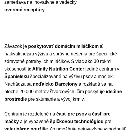
zameriava na inovatívne a vedecky
overené receptúry.
Záväzok je
poskytovať domácim miláčikom
tú
najkvalitnejšiu výživu a správne riešenia pre špecifické
zdravotné potreby ich miláčikov. S viac ako 30 rokmi
skúseností
je Affinity Nutrition Center
jediné centrum v
Španielsku
špecializované na výživu psov a mačiek.
Nachádza sa
neďaleko Barcelony
a rozkladá sa na
ploche 20 000 metrov štvorcových, čím poskytuje
ideálne
prostredie
pre skúmanie a vývoj krmív.
Centrum je rozdelené na
časť pre psov a časť pre
mačky
a je vybavené
špičkovou technológiou
pre
veterinárne použitie
, čo umožňuje neinvazívne vyhodnotiť