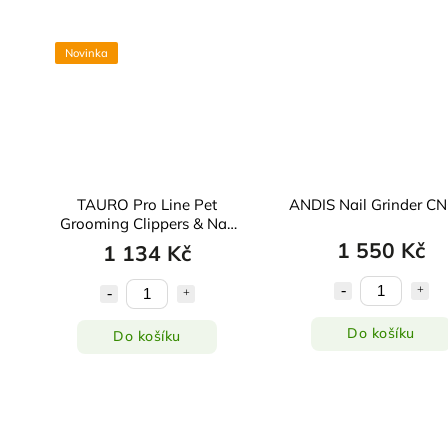
Novinka
TAURO Pro Line Pet
ANDIS Nail Grinder C
Grooming Clippers & Nail
Grinder
1 550 Kč
1 134 Kč
Do košíku
Do košíku