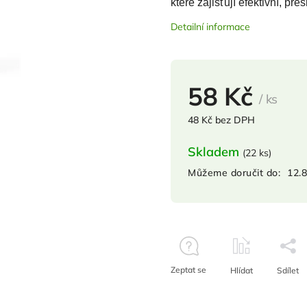
které zajišťují efektivní, př
Detailní informace
58 Kč
/ ks
48 Kč bez DPH
Skladem
(
22 ks
)
Můžeme doručit do:
12.
Zeptat se
Hlídat
Sdílet