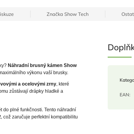
iskuze
Značka
Show Tech
Ostat
Doplň
pky?
Náhradní brusný kámen Show
 maximálního výkonu vaší brusky.
Katego
vovými a ocelovými zrny
, které
 tomu zůstávají drápky hladké a
EAN
:
do plné funkčnosti. Tento náhradní
2
, což zaručuje perfektní kompatibilitu