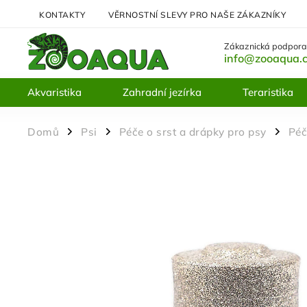
KONTAKTY
VĚRNOSTNÍ SLEVY PRO NAŠE ZÁKAZNÍKY
Zákaznická podpora
info@zooaqua.
Akvaristika
Zahradní jezírka
Teraristika
Domů
Psi
Péče o srst a drápky pro psy
Péč
/
/
/