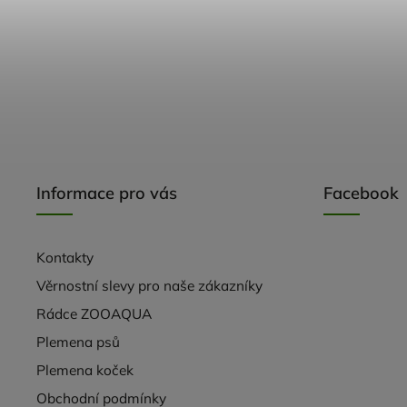
Informace pro vás
Facebook
Kontakty
Věrnostní slevy pro naše zákazníky
Rádce ZOOAQUA
Plemena psů
Plemena koček
Obchodní podmínky