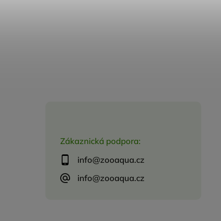
Zákaznická podpora:
info@zooaqua.cz
info@zooaqua.cz