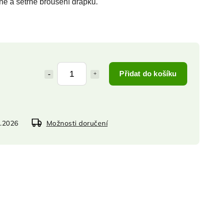
esné a šetrné broušení drápků.
Přidat do košíku
8.2026
Možnosti doručení