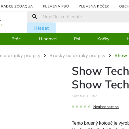
RÁDCE ZOOAQUA
PLEMENA PSŮ
PLEMENA KOČEK
OBCH
:
cz
Hledat
Ptáci
Hlodavci
Psi
Kočky
H
e o drápky pro psy
Brusky na drápky pro psy
Show T
/
/
Show Tech 
Show Tech 
Kód:
53STE057
Neohodnoceno
Tento brusný kotouč je vyrob