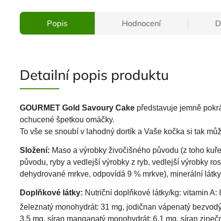
Popis
Hodnocení
D
Detailní popis produktu
GOURMET Gold Savoury Cake
představuje jemně pokrá
ochucené špetkou omáčky.
To vše se snoubí v lahodný dortík a Vaše kočka si tak mů
Složení:
Maso a výrobky živočišného původu (z toho kuře 
původu, ryby a vedlejší výrobky z ryb, vedlejší výrobky r
dehydrované mrkve, odpovídá 9 % mrkve), minerální látky,
Doplňkové látky:
Nutriční doplňkové látky/kg: vitamin A: 
železnatý monohydrát: 31 mg, jodičnan vápenatý bezvodý
3,5 mg, síran manganatý monohydrát: 6,1 mg, síran zineč