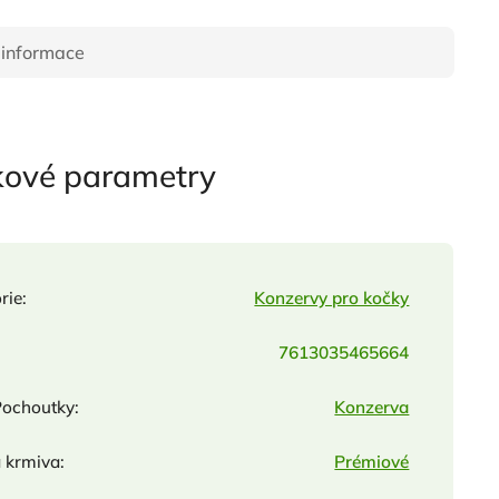
 informace
kové parametry
rie
:
Konzervy pro kočky
7613035465664
Pochoutky
:
Konzerva
a krmiva
:
Prémiové