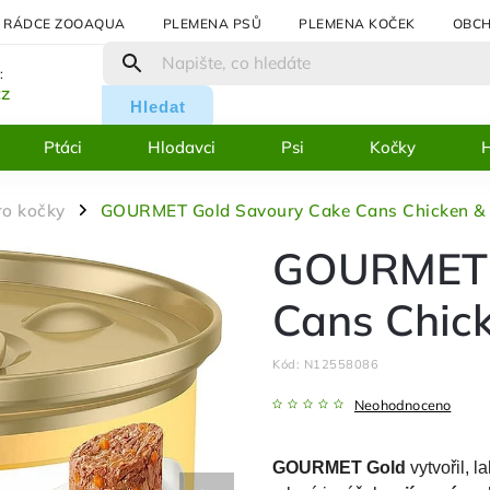
RÁDCE ZOOAQUA
PLEMENA PSŮ
PLEMENA KOČEK
OBCH
:
cz
Hledat
Ptáci
Hlodavci
Psi
Kočky
H
ro kočky
GOURMET Gold Savoury Cake Cans Chicken & 
/
GOURMET 
Cans Chick
Kód:
N12558086
Neohodnoceno
GOURMET Gold
vytvořil, 