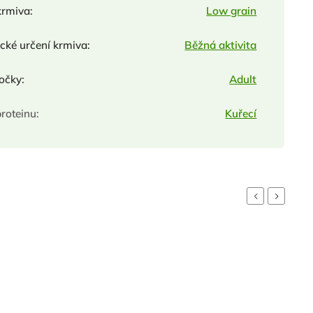
krmiva
:
Low grain
ické určení krmiva
:
Běžná aktivita
kočky
:
Adult
proteinu
:
Kuřecí
Previous
Next