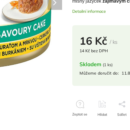
mlsný jazýček
zajímavým c
Detailní informace
16 Kč
/ ks
14 Kč bez DPH
Skladem
(
1 ks
)
Můžeme doručit do:
11.
Zeptat se
Hlídat
Sdílet