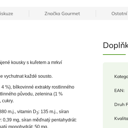
iskuze
Značka
Gourmet
Ostatní
Doplň
jené kousky s kuřetem a mrkví
že vychutnat každé sousto.
Katego
4 %), bílkovinné extrakty rostlinného
EAN
:
ostlinného původu, zelenina (1 %
 cukry.
Druh 
880 m.j., vitamin D
: 135 m.j., síran
3
Kvalit
: 0,39 mg, síran měďnatý pentahydrát:
natý monohydrát: 50 mg.