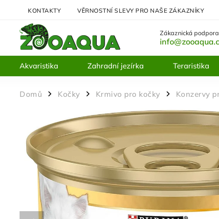
KONTAKTY
VĚRNOSTNÍ SLEVY PRO NAŠE ZÁKAZNÍKY
Zákaznická podpora
info@zooaqua.
Akvaristika
Zahradní jezírka
Teraristika
Domů
Kočky
Krmivo pro kočky
Konzervy p
/
/
/