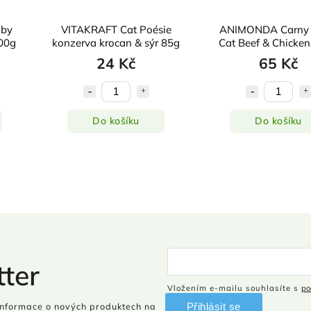
by
VITAKRAFT Cat Poésie
ANIMONDA Carny 
200g
konzerva krocan & sýr 85g
Cat Beef & Chicke
24 Kč
65 Kč
Do košíku
Do košíku
ter
Vložením e-mailu souhlasíte s
po
Přihlásit se
informace o nových produktech na