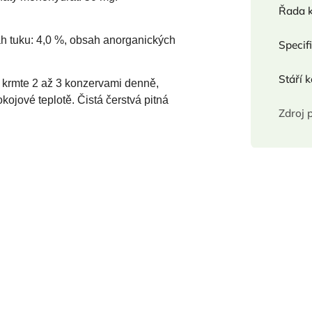
Řada 
sah tuku: 4,0 %, obsah anorganických
Specif
Stáří 
 krmte 2 až 3 konzervami denně,
ojové teplotě. Čistá čerstvá pitná
Zdroj 