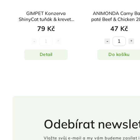
GIMPET Konzerva
ANIMONDA Carny Ba
n
ShinyCat tuňák & krevety
paté Beef & Chicken 
& maltóza 2x70g
79 Kč
47 Kč
Detail
Do košíku
Odebírat newslet
Vložte svůj e-mail a my vám budeme zasílat 