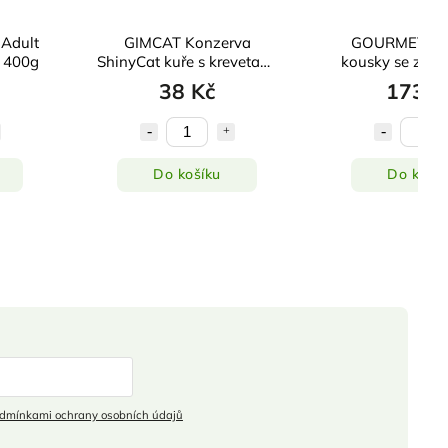
Adult
GIMCAT Konzerva
GOURMET Gol
n 400g
ShinyCat kuře s krevetami
kousky se zele
70g
šťávě 8 x 
38 Kč
173 K
Do košíku
Do košík
dmínkami ochrany osobních údajů